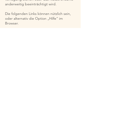
anderweitig beeinträchtigt wird.
Die folgenden Links können nützlich sein,
oder alternativ die Option „Hilfe“ im
Browser.
Cookie-Einstellungen in Firefox
Cookie-Einstellungen im Internet Explorer
Cookie-Einstellungen in Google Chrome
Cookie-Einstellungen in Safari (OS X)
Cookie-Einstellungen in Safari (iOS)
Cookie-Einstellungen in Android
Um die Verwendung eigener Daten durch
Google Analytics auf allen Websites
abzulehnen und zu verhindern, bestehen